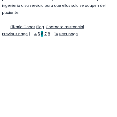
ingeniería a su servicio para que ellos solo se ocupen del
paciente.
Author
Categories
Elikarla Cones
Blog
,
Contacto asistencial
Previous page
1
…
4
5
6
7
8
…
14
Next page