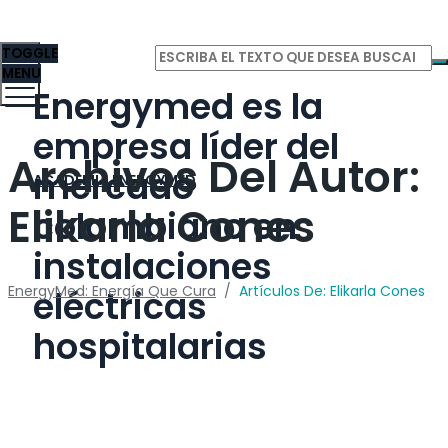
TOGGLE
MENU
Energymed es la
empresa líder del
Archivos Del Autor:
mercado
ACADEMIA ENERGYMED
Elikarla Cones
colombiano en
instalaciones
EnergyMed: Energía Que Cura
/
Artículos De: Elikarla Cones
eléctricas
hospitalarias