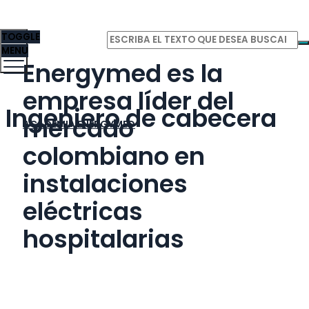
TOGGLE
MENU
Energymed es la
empresa líder del
Ingeniero de cabecera
mercado
ACADEMIA ENERGYMED
colombiano en
instalaciones
eléctricas
hospitalarias