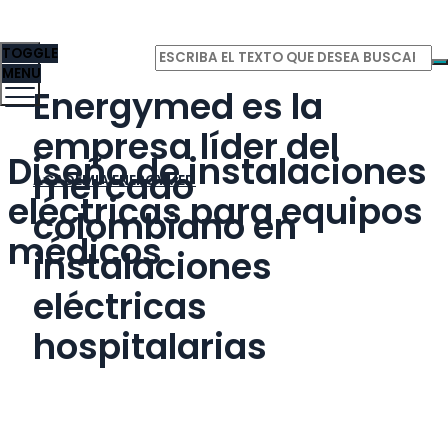
TOGGLE
MENU
Energymed es la
empresa líder del
Diseño de instalaciones
mercado
ACADEMIA ENERGYMED
eléctricas para equipos
colombiano en
médicos
instalaciones
eléctricas
hospitalarias