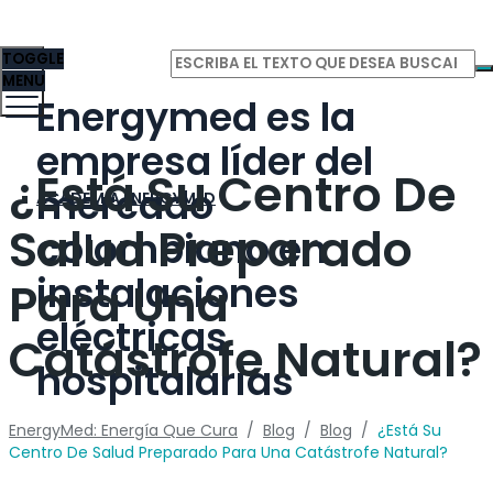
TOGGLE
MENU
Energymed es la
empresa líder del
¿Está Su Centro De
mercado
ACADEMIA ENERGYMED
Salud Preparado
colombiano en
instalaciones
Para Una
eléctricas
Catástrofe Natural?
hospitalarias
EnergyMed: Energía Que Cura
/
Blog
/
Blog
/
¿Está Su
Centro De Salud Preparado Para Una Catástrofe Natural?