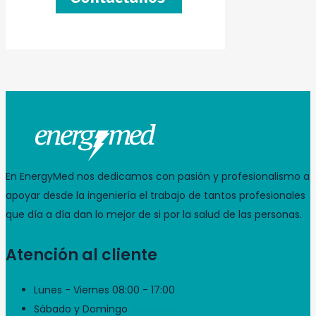
En EnergyMed nos dedicamos con pasión y profesionalismo a
apoyar desde la ingeniería el trabajo de tantos profesionales
que día a día dan lo mejor de si por la salud de las personas.
Atención al cliente
Lunes - Viernes
08:00 - 17:00
Sábado y Domingo
Cerrado