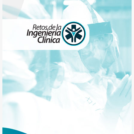
Contingencia
COVID-19
EnergyMed: Energía Que Cura
/
Blog
/
Blog
/
Retos De La
Ingeniería Clínica: Operación Del Servicio De Gases
Medicinales Durante La Contingencia COVID-19