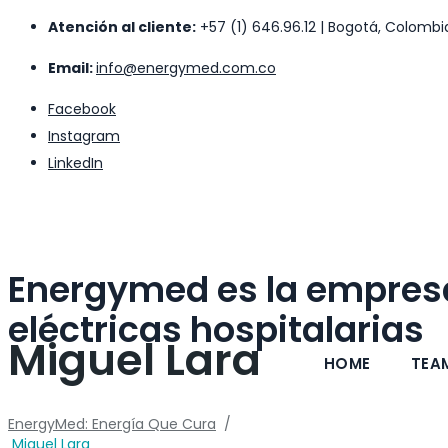
Atención al cliente:
+57 (1) 646.96.12 | Bogotá, Colombi
Email:
info@energymed.com.co
Facebook
Instagram
LinkedIn
Energymed es la empresa
eléctricas hospitalarias
Miguel Lara
HOME
TEA
EnergyMed: Energía Que Cura
/
Miguel Lara