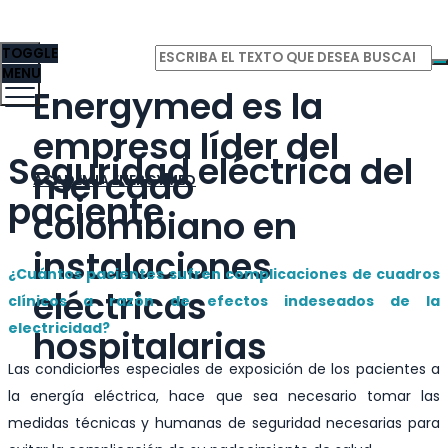
TOGGLE
MENU
Energymed es la
empresa líder del
Seguridad eléctrica del
mercado
ACADEMIA ENERGYMED
paciente
colombiano en
instalaciones
¿Cuántos pacientes sufren complicaciones de cuadros
eléctricas
clínicos a razón de efectos indeseados de la
electricidad?
hospitalarias
Las condiciones especiales de exposición de los pacientes a
la energía eléctrica, hace que sea necesario tomar las
medidas técnicas y humanas de seguridad necesarias para